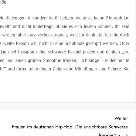
chön.
seid diejenigen, die andere dafür judgen, wenn sie keine Bioprodukte
welt” und nicht hinterfragt, ob sie es sich leisten können. Ihr seid
wollen, aber kurz vorher absagen, weil ihr denkt: ja, ich bin doch
 als weiße Person will nicht in eine Schublade gestopft werden. Oder
 dann bei Instagram eine schwarze Kachel posten und denken „so,
en und einen grünen Smoothie trinken.“ Ich singe – leider nur in
!” und forme mit meinem Zeige- und Mittelfinger eine Schere. Sie
Näc
Weiter
Beit
Frauen im deutschen Hip-Hop: Die unsichtbare Schwarze
Rapper*in