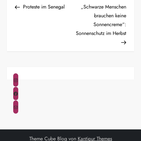
B
Beitrag
Beitrag
Proteste im Senegal
„Schwarze Menschen
e
brauchen keine
Sonnencreme“:
i
Sonnenschutz im Herbst
t
r
a
Instagram
g
Facebook
s
E-Mail
n
a
Theme Cube Blog von
Kantipur Themes