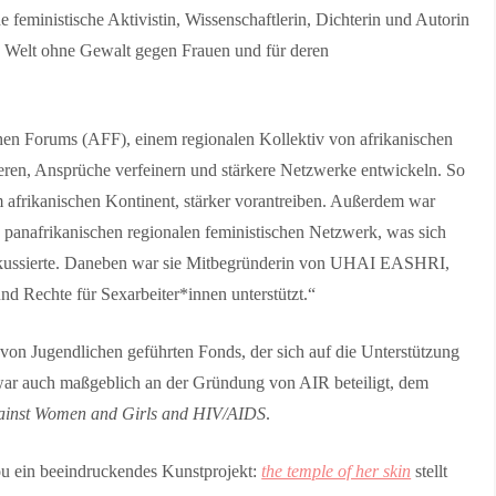
e feministische Aktivistin, Wissenschaftlerin, Dichterin und Autorin
e Welt ohne Gewalt gegen Frauen und für deren
chen Forums (AFF), einem regionalen Kollektiv von afrikanischen
tieren, Ansprüche verfeinern und stärkere Netzwerke entwickeln. So
m afrikanischen Kontinent, stärker vorantreiben. Außerdem war
nafrikanischen regionalen feministischen Netzwerk, was sich
fokussierte. Daneben war sie Mitbegründerin von UHAI EASHRI,
nd Rechte für Sexarbeiter*innen unterstützt.“
on Jugendlichen geführten Fonds, der sich auf die Unterstützung
d war auch maßgeblich an der Gründung von AIR beteiligt, dem
 Against Women and Girls and HIV/AIDS
.
u ein beeindruckendes Kunstprojekt:
the temple of her skin
stellt