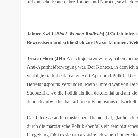
afrikanische Frauen, ihre Tattoos und Narben, sowie der
Jaimee Swift [
Black Women Radicals
] (JS): Ich inter
Bewusstsein und schließlich zur Praxis kommen. Wel
Jessica Horn (JH):
Als ich geboren wurde, haben meine 
Anti-Apartheidbewegung war. Der Kontext, in dem ich auf
verfolgte stark die damalige Anti-Apartheid-Politik. Die
Befreiungspolitik verbunden.
Mein Umfeld war von Debat
Südpazifik, wo die Politik ähnlich dekolonial und am glo
dem ich aufwuchs, hat sich mein Feminismus entwickelt
Das Interesse an feministischen Themen hat, glaube ich, v
durch die marxistische Politik ebenfalls ein feministis
Umgebung fühlt es sich an als wäre ich schon immer eine