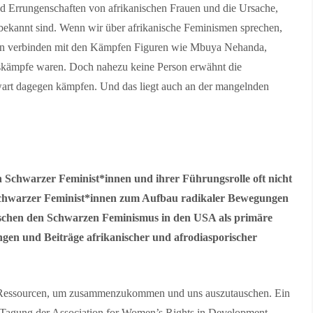
nd Errungenschaften von afrikanischen Frauen und die Ursache,
 bekannt sind. Wenn wir über afrikanische Feminismen sprechen,
en verbinden mit den Kämpfen Figuren wie Mbuya Nehanda,
itskämpfe waren. Doch nahezu keine Person erwähnt die
nwart dagegen kämpfen. Und das liegt auch an der mangelnden
 Schwarzer Feminist*innen und ihrer Führungsrolle oft nicht
e Schwarzer Feminist*innen zum Aufbau radikaler Bewegungen
schen den Schwarzen Feminismus in den USA als primäre
ungen und Beiträge afrikanischer und afrodiasporischer
nd Ressourcen, um zusammenzukommen und uns auszutauschen. Ein
ie Tagung der Association for Women’s Rights in Development