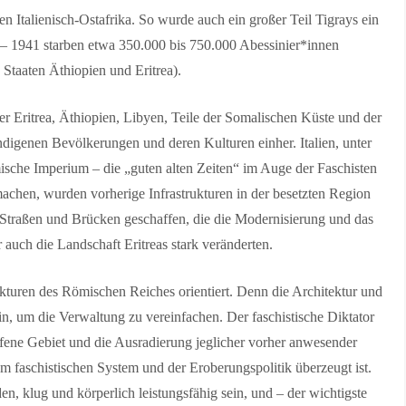
n Italienisch-Ostafrika. So wurde auch ein großer Teil Tigrays ein
35 – 1941 starben etwa 350.000 bis 750.000 Abessinier*innen
 Staaten Äthiopien und Eritrea).
nter Eritrea, Äthiopien, Libyen, Teile der Somalischen Küste und der
digenen Bevölkerungen und deren Kulturen einher. Italien, unter
mische Imperium – die „guten alten Zeiten“ im Auge der Faschisten
achen, wurden vorherige Infrastrukturen in der besetzten Region
 Straßen und Brücken geschaffen, die die Modernisierung und das
er auch die Landschaft Eritreas stark veränderten.
kturen des Römischen Reiches orientiert. Denn die Architektur und
sein, um die Verwaltung zu vereinfachen. Der faschistische Diktator
affene Gebiet und die Ausradierung jeglicher vorher anwesender
 faschistischen System und der Eroberungspolitik überzeugt ist.
den, klug und körperlich leistungsfähig sein, und – der wichtigste