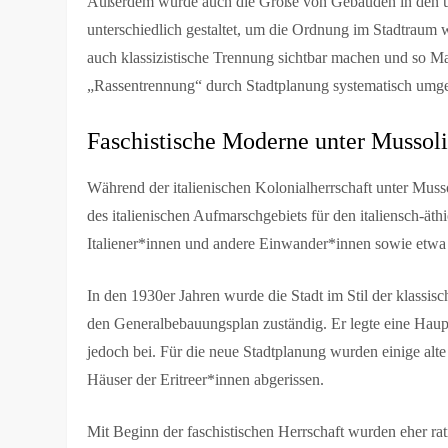
Außerdem wurde auch die Größe von Gebäuden in den u
unterschiedlich gestaltet, um die Ordnung im Stadtraum w
auch klassizistische Trennung sichtbar machen und so Mac
„Rassentrennung“ durch Stadtplanung systematisch umge
Faschistische Moderne unter Mussoli
Während der italienischen Kolonialherrschaft unter Mu
des italienischen Aufmarschgebiets für den italiensch-ät
Italiener*innen und andere Einwander*innen sowie etwa 
In den 1930er Jahren wurde die Stadt im Stil der klassi
den Generalbebauungsplan zuständig. Er legte eine Haupt
jedoch bei. Für die neue Stadtplanung wurden einige al
Häuser der Eritreer*innen abgerissen.
Mit Beginn der faschistischen Herrschaft wurden eher r