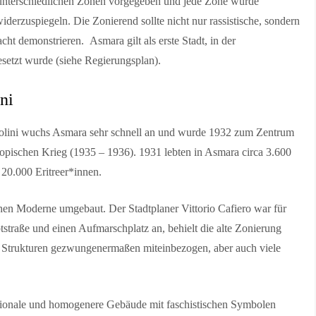
nterschiedlichen Zonen vorgegeben und jede Zone wurde
iderzuspiegeln. Die Zonierend sollte nicht nur rassistische, sondern
ht demonstrieren. Asmara gilt als erste Stadt, in der
setzt wurde (siehe Regierungsplan).
ni
ssolini wuchs Asmara sehr schnell an und wurde 1932 zum Zentrum
hiopischen Krieg (1935 – 1936). 1931 lebten in Asmara circa 3.600
20.000 Eritreer*innen.
schen Moderne umgebaut. Der Stadtplaner Vittorio Cafiero war für
straße und einen Aufmarschplatz an, behielt die alte Zonierung
te Strukturen gezwungenermaßen miteinbezogen, aber auch viele
ationale und homogenere Gebäude mit faschistischen Symbolen