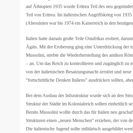
auf Äthiopien 1935 wurde Eritrea Teil des neu gegründete
Teil von Eritrea. Im italienischen Angriffskrieg von 19
(Abessinien war bis 1974 ein Kaiserreich in den heutigen
Italien hatte damals große Teile Ostafrikas erobert, daru
Ägäis. Mit der Eroberung ging eine Unterdrückung der in
Mussolini, strebte die Wiederherstellung des antiken Rö
– an. Um das Reich zu kontrollieren und zugänglich zu m
von der italienischen Besatzungsmacht zerstört und neue
“fortschrittliche Denken Italiens” ausdrücken sollten, ab
Bei dem Ausbau der Infrastruktur wurde sich an den Stru
Struktur der Städte im Kolonialreich sollten einheitlich 
Benito Mussolini wollte durch das für Italien neu gesch
Strukturen einen „neuen Menschen“ erziehen, der von dem
Die italienische Jugend sollte militärisch ausgebildet wer